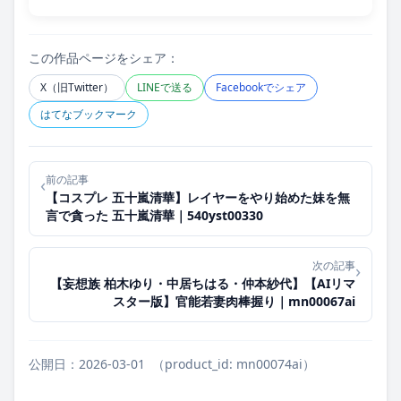
この作品ページをシェア：
X（旧Twitter）
LINEで送る
Facebookでシェア
はてなブックマーク
前の記事
‹
【コスプレ 五十嵐清華】レイヤーをやり始めた妹を無
言で貪った 五十嵐清華｜540yst00330
次の記事
›
【妄想族 柏木ゆり・中居ちはる・仲本紗代】【AIリマ
スター版】官能若妻肉棒握り｜mn00067ai
公開日：2026-03-01
（product_id: mn00074ai）