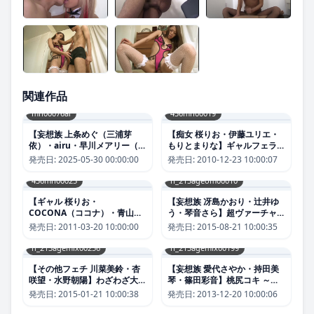
関連作品
mn00076ai
436mn00019
【妄想族 上条めぐ（三浦芽
【痴女 桜りお・伊藤ユリエ・
依）・airu・早川メアリー（橘
もりとまりな】ギャルフェラ｜
アイリ）】【AIリマスター
436mn00019
発売日:
2025-05-30 00:00:00
発売日:
2010-12-23 10:00:07
版】神騎乗 極上ギャル悶絶騎
乗交尾｜mn00076ai
436mn00025
h_213ageom00010
【ギャル 桜りお・
【妄想族 冴島かおり・辻井ゆ
COCONA（ココナ）・青山ゆ
う・琴音さら】超ヴァーチャ
い】ギャルテコ II｜
ル！体験型フェラチオ 上映4時
発売日:
2011-03-20 10:00:00
発売日:
2015-08-21 10:00:35
436mn00025
間｜h_213ageom00010
h_213agemix00256
h_213agemix00199
【その他フェチ 川菜美鈴・杏
【妄想族 愛代さやか・持田美
咲望・水野朝陽】わざわざ大袈
琴・篠田彩音】桃尻コキ ～美
裟にジュパジュパ音を立てるフ
少女のプリケツで尻摩擦～｜
発売日:
2015-01-21 10:00:38
発売日:
2013-12-20 10:00:06
ェラチオ 2｜
h_213agemix00199
h_213agemix00256