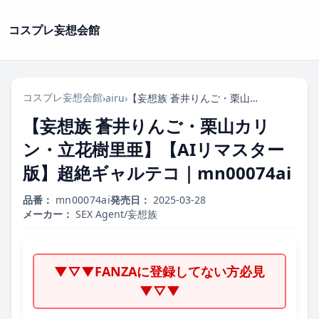
コスプレ妄想会館
コスプレ妄想会館
›
airu
›
【妄想族 蒼井りんご・栗山カリン・立花樹里亜】【AIリマスター版】超絶ギャルテコ｜mn00074ai
【妄想族 蒼井りんご・栗山カリ
ン・立花樹里亜】【AIリマスター
版】超絶ギャルテコ｜mn00074ai
品番：
mn00074ai
発売日：
2025-03-28
メーカー：
SEX Agent/妄想族
▼▽▼FANZAに登録してない方必見
▼▽▼