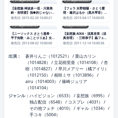
h_213agemix00259
h_213agemix00265
【妄想族 神波多一花・川菜美
【フェラ 水野朝陽・さとう愛
鈴・杏咲望】強●的じゃないセ
理・逢沢はるか（黒木琴音）】
ルフイラマチオ 03｜
超ガン見フェラ 2｜
発売日:
2015-02-20 10:00:21
発売日:
2015-04-17 10:00:05
h_213agemix00259
h_213agemix00265
h_213agemix00165
436agemix00099
【ニーソックス さとう遥希・
【妄想族 AIKA・須真杏里（須
平子知歌・みことりりあ】女子
真杏理）・三咲恭子】蟲フェラ
校生のニーハイ脚コキ｜
｜436agemix00099
発売日:
2013-08-02 10:00:00
発売日:
2011-12-14 10:00:36
h_213agemix00165
出演：
蒼井りんご（1012521） / 栗山カリン
（1014828） / 立花樹里亜（1014108） / 杏
樹（1014827） / 早川メアリー（橘アイリ）
（1012150） / 相咲ミサ（1013896） /
airu（1014003） / 篠崎ジュリア
（1014104）
ジャンル：
ハイビジョン（6533） / 妄想族（6995） /
独占配信（6548） / コスプレ（4031） /
その他フェチ（4010） / ギャル（1034） /
手コキ（5004）