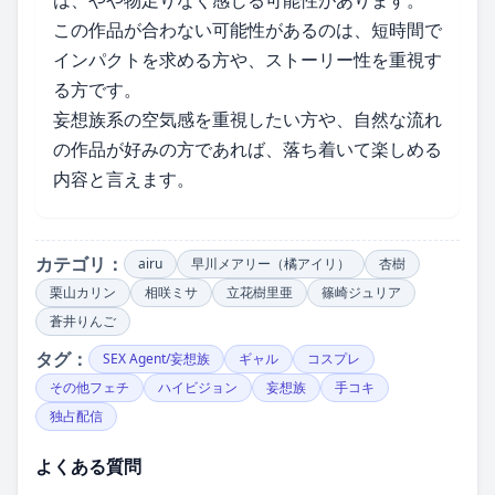
は、やや物足りなく感じる可能性があります。
この作品が合わない可能性があるのは、短時間で
インパクトを求める方や、ストーリー性を重視す
る方です。
妄想族系の空気感を重視したい方や、自然な流れ
の作品が好みの方であれば、落ち着いて楽しめる
内容と言えます。
カテゴリ：
airu
早川メアリー（橘アイリ）
杏樹
栗山カリン
相咲ミサ
立花樹里亜
篠崎ジュリア
蒼井りんご
タグ：
SEX Agent/妄想族
ギャル
コスプレ
その他フェチ
ハイビジョン
妄想族
手コキ
独占配信
よくある質問