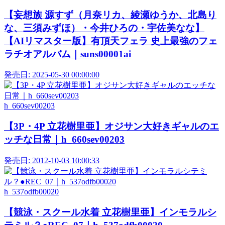
【妄想族 源すず（月奈リカ、綾瀬ゆうか、北島り
な、三須みずほ）・今井ひろの・宇佐美なな】
【AIリマスター版】有頂天フェラ 史上最強のフェ
ラチオアルバム｜suns00001ai
発売日:
2025-05-30 00:00:00
h_660sev00203
【3P・4P 立花樹里亜】オジサン大好きギャルのエ
ッチな日常｜h_660sev00203
発売日:
2012-10-03 10:00:33
h_537odfb00020
【競泳・スクール水着 立花樹里亜】インモラルシ