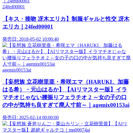
24fed00001
【キス・接吻 冴木エリカ】制服ギャルと性交 冴木
エリカ｜24fed00001
発売日:
2018-05-02 10:00:40
agemix00153ai
【妄想族 立花樹里亜・希咲エマ（HARUKI、加藤
はる希）・元山はるか】【AIリマスター版】イラ
マチオじゃない腰振りフェラチオ 2 ～女の子の口
の中が気持ち良すぎて廃人寸前～｜agemix00153ai
発売日:
2025-02-14 00:00:00