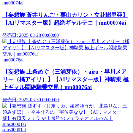
mn00074ai
【妄想族 蒼井りんご・栗山カリン・立花樹里亜】
【AIリマスター版】超絶ギャルテコ｜mn00074ai
発売日:
2025-03-28 00:00:00
mn00076ai
【妄想族 上条めぐ（三浦芽依）・airu・早川メア
リー（橘アイリ）】【AIリマスター版】神騎乗 極
上ギャル悶絶騎乗交尾｜mn00076ai
発売日:
2025-05-30 00:00:00
suns00001ai