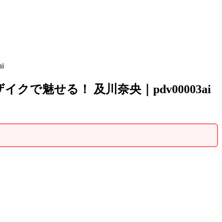
i
で魅せる！ 及川奈央｜pdv00003ai