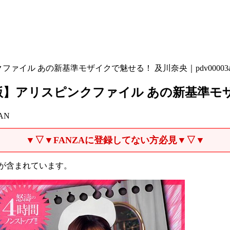
ァイル あの新基準モザイクで魅せる！ 及川奈央｜pdv00003a
】アリスピンクファイル あの新基準モザイク
AN
▼▽▼FANZAに登録してない方必見▼▽▼
が含まれています。