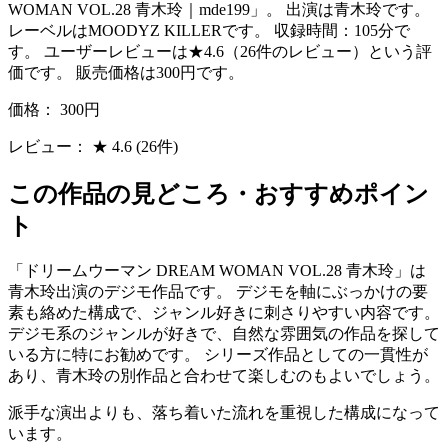
WOMAN VOL.28 青木玲｜mde199」。 出演は青木玲です。
レーベルはMOODYZ KILLERです。 収録時間：105分で
す。 ユーザーレビューは★4.6（26件のレビュー）という評
価です。 販売価格は300円です。
価格：
300円
レビュー：
★
4.6
(26件)
この作品の見どころ・おすすめポイン
ト
「ドリームウーマン DREAM WOMAN VOL.28 青木玲」は
青木玲出演のデジモ作品です。 デジモを軸にぶっかけの要
素も絡めた構成で、ジャンル好きに刺さりやすい内容です。
デジモ系のジャンルが好きで、自然な雰囲気の作品を探して
いる方に特にお勧めです。 シリーズ作品としての一貫性が
あり、青木玲の別作品と合わせて楽しむのもよいでしょう。
派手な演出よりも、落ち着いた流れを重視した構成になって
います。