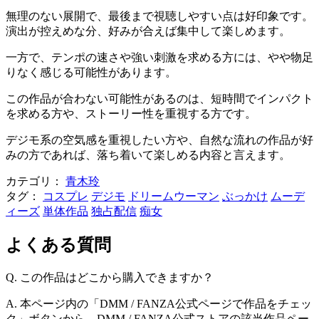
無理のない展開で、最後まで視聴しやすい点は好印象です。
演出が控えめな分、好みが合えば集中して楽しめます。
一方で、テンポの速さや強い刺激を求める方には、やや物足
りなく感じる可能性があります。
この作品が合わない可能性があるのは、短時間でインパクト
を求める方や、ストーリー性を重視する方です。
デジモ系の空気感を重視したい方や、自然な流れの作品が好
みの方であれば、落ち着いて楽しめる内容と言えます。
カテゴリ：
青木玲
タグ：
コスプレ
デジモ
ドリームウーマン
ぶっかけ
ムーデ
ィーズ
単体作品
独占配信
痴女
よくある質問
Q. この作品はどこから購入できますか？
A. 本ページ内の「DMM / FANZA公式ページで作品をチェッ
ク」ボタンから、DMM / FANZA公式ストアの該当作品ペー