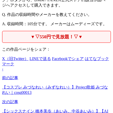
ジへアクセスして購入できます。
Q. 作品の収録時間やメーカーを教えてください。
A. 収録時間：105分です。 メーカーはムーディーズです。
▼▽550円で見放題！▽▼
この作品ページをシェア：
X（旧Twitter）
LINEで送る
Facebookでシェア
はてなブック
マーク
‹
前の記事
【コスプレ みづなれい（みずなれい）】Project歌姫 みづな
れい｜cosq00013
次の記事
【シックスナイン 橋本美歩（あいみ、中谷あいみ）】【AI