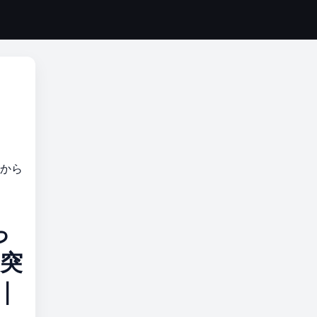
舎から
っ
ら突
｜