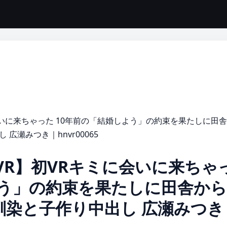
会いに来ちゃった 10年前の「結婚しよう」の約束を果たしに田
瀬みつき｜hnvr00065
VR】初VRキミに会いに来ちゃ
よう」の約束を果たしに田舎か
馴染と子作り中出し 広瀬みつき