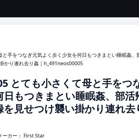
て母と手をつなぎ元気よく歩く少女を何日もつきまとい睡眠姦、
連れ去り姦｜h_491neos00005
05 とても小さくて母と手をつ
何日もつきまとい睡眠姦、部活
録を見せつけ襲い掛かり連れ去
メーカー：
First Star