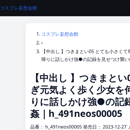
コスプレ妄想会館
コスプレ妄想会館
›
【中出し 】つきまとい05 とても小さく
帰りに話しかけ強●の記録を見せつけ襲い掛かり
【中出し 】つきまとい
ぎ元気よく歩く少女を
りに話しかけ強●の記
姦｜h_491neos00005
品番：
h_491neos00005
発売日：
2023-12-27