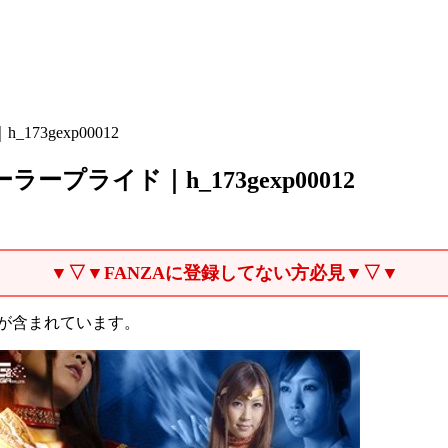
3gexp00012
プライド｜h_173gexp00012
▼▽▼FANZAに登録してない方必見▼▽▼
が含まれています。