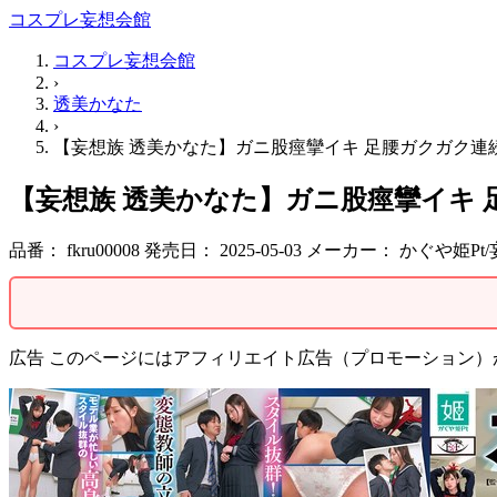
コスプレ妄想会館
コスプレ妄想会館
›
透美かなた
›
【妄想族 透美かなた】ガニ股痙攣イキ 足腰ガクガク連続ア
【妄想族 透美かなた】ガニ股痙攣イキ 足
品番：
fkru00008
発売日：
2025-05-03
メーカー：
かぐや姫Pt
広告
このページにはアフィリエイト広告（プロモーション）