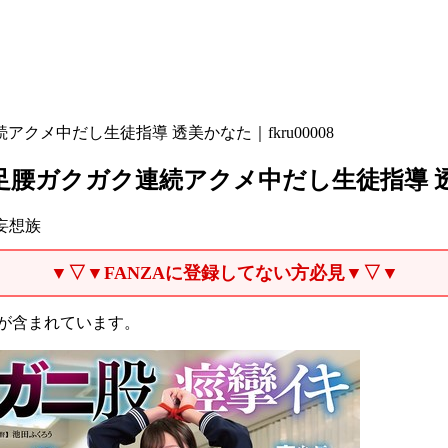
クメ中だし生徒指導 透美かなた｜fkru00008
腰ガクガク連続アクメ中だし生徒指導 透美か
/妄想族
▼▽▼FANZAに登録してない方必見▼▽▼
が含まれています。