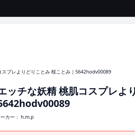
プレよりどりことみ 桜ことみ｜5642hodv00089
エッチな妖精 桃肌コスプレよ
2hodv00089
メーカー：
h.m.p