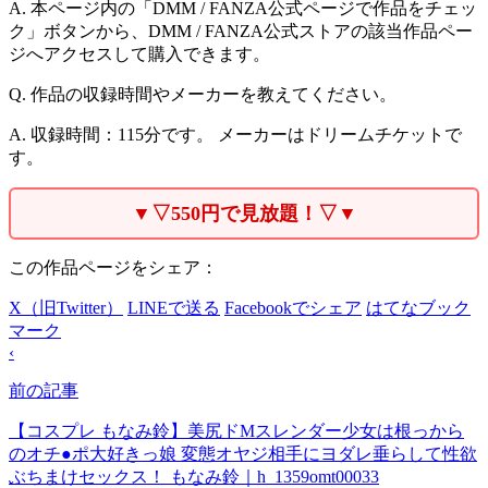
A. 本ページ内の「DMM / FANZA公式ページで作品をチェッ
ク」ボタンから、DMM / FANZA公式ストアの該当作品ペー
ジへアクセスして購入できます。
Q. 作品の収録時間やメーカーを教えてください。
A. 収録時間：115分です。 メーカーはドリームチケットで
す。
▼▽550円で見放題！▽▼
この作品ページをシェア：
X（旧Twitter）
LINEで送る
Facebookでシェア
はてなブック
マーク
‹
前の記事
【コスプレ もなみ鈴】美尻ドMスレンダー少女は根っから
のオチ●ポ大好きっ娘 変態オヤジ相手にヨダレ垂らして性欲
ぶちまけセックス！ もなみ鈴｜h_1359omt00033