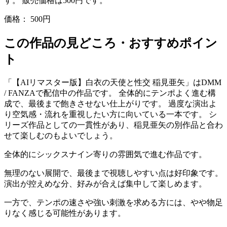
す。 販売価格は500円です。
価格：
500円
この作品の見どころ・おすすめポイン
ト
「【AIリマスター版】白衣の天使と性交 稲見亜矢」はDMM
/ FANZAで配信中の作品です。 全体的にテンポよく進む構
成で、最後まで飽きさせない仕上がりです。 過度な演出よ
り空気感・流れを重視したい方に向いている一本です。 シ
リーズ作品としての一貫性があり、稲見亜矢の別作品と合わ
せて楽しむのもよいでしょう。
全体的にシックスナイン寄りの雰囲気で進む作品です。
無理のない展開で、最後まで視聴しやすい点は好印象です。
演出が控えめな分、好みが合えば集中して楽しめます。
一方で、テンポの速さや強い刺激を求める方には、やや物足
りなく感じる可能性があります。