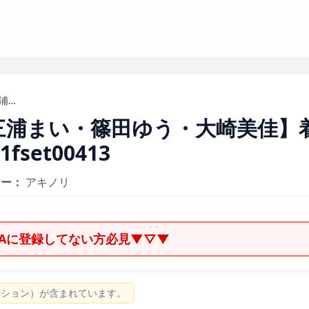
【ローション・オイル 三浦まい・篠田ゆう・大崎美佳】着たままローション学園｜1fset00413
三浦まい・篠田ゆう・大崎美佳】
et00413
カー：
アキノリ
ZAに登録してない方必見▼▽▼
ーション）が含まれています。