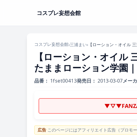
コスプレ妄想会館
コスプレ妄想会館
›
三浦まい
›
【ローション・オイル 
たままローション学園｜1fs
品番：
1fset00413
発売日：
2013-03-07
メー
▼▽▼FAN
広告
このページにはアフィリエイト広告（プロモ