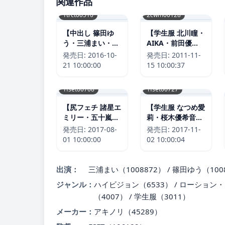
関連作品
1trct00510
2cwm00128
【中出し 篠田ゆ
【学生服 北川瞳・
う・三浦まい・飯
AIKA・前田優
田せいこ】【スマ
希】舐めビッチ 制
発売日:
2016-10-
発売日:
2011-11-
ホ推奨】エレベー
服ビッチのふしだ
21 10:00:00
15 10:00:37
ターに挟まれたデ
ら全身リップ｜
カ尻女子校生をガ
2cwm00128
1fset00708
1fset00727
ン突き｜
1trct00510
【尻フェチ 諸星エ
【学生服 なつめ愛
ミリー・五十嵐星
莉・桜木優希音・
蘭・小野寺梨紗】
みひな （あずみひ
発売日:
2017-08-
発売日:
2017-11-
扇風機で涼むTバ
な、永井みひ
01 10:00:00
02 10:00:04
ックのパンチラ女
な）】生脚より卑
子に発情した俺2
猥！都立アミタイ
｜1fset00708
ツ学園｜
出演：
三浦まい（1008872） / 篠田ゆう（1008
1fset00727
ジャンル：
ハイビジョン（6533） / ローション・オ
（4007） / 学生服（3011）
メーカー：
アキノリ（45289）