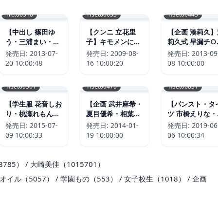
1rct00510
1fset00053
1fset00445
【中出し 篠田ゆ
【クンニ 立花里
【企画 湊莉久】
う・三浦まい・飯
子】キモメンにイ
莉久式 早漏チ○
田せいこ】エレベ
カされる立花里子
強化合宿｜
発売日:
2013-07-
発売日:
2009-08-
発売日:
2013-09
ーターに挟まれた
｜1fset00053
1fset00445
20 10:00:48
16 10:00:20
08 10:00:00
デカ尻女子校生を
ガン突き もしもこ
1fset00561
1fset00470
1fset00831
んなエロハプニン
グに遭遇したら、
【学生服 花音しお
【企画 武井麻希・
【パンスト・タ
あなたは目の前の
り・桃瀬れもん・
夏目優希・相葉レ
ツ 市橋えりな・
尻を犯さずにいら
穂高ゆうき】絶対
イカ】勃起チ○ポ
田里緒・向井藍
発売日:
2015-07-
発売日:
2014-01-
発売日:
2019-06
れますか？｜
に手を出してはい
を見て授業中に発
J●のムチムチし
09 10:00:33
19 10:00:00
06 10:00:34
1rct00510
けない相手を夜●
情しちゃったクラ
黒パンスト姿に
いしちゃった俺 9
スメイト｜
情してしまった
｜1fset00561
1fset00470
2｜1fset00831
785） / 大崎美佳（1015701）
イル（5057） / 学園もの（553） / 女子校生（1018） / 企画